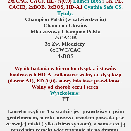
2xrCAC, CACJ, HD- A(0,0)
Lumen Bixa
i
Ch. PL,
CACIB, 2xBOB, 3xBOS, HD-A1
Cynthia Safe CS
.
Tytuły:
Champion Polski (w zatwierdzeniu)
Champion Ukrainy
Młodzieżowy Champion Polski
2xCACIB
3x Zw. Mlodzieży
6xCWC/CAC
4xBOS
Wynik badania w kierunku dysplazji stawów
biodrowych HD-A- całkowicie wolny od dysplazji
(dawne A1), ED (0,0)- stawy łokciowe prawidłowe.
Wolny od chorób oczu i serca.
Wyszkolenie:
PT
Lancelot czyli nr 1 w stadzie jest prawdziwym psim
gentelmenem, suczki puszcza przodem pozwala jeść
ze swojej miski (tylko dziewczynkom), a samce czują
przed nim respekt więc trzymają się na dystans.