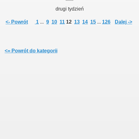
drugi tydzień
<- Powrót
1
...
9
10
11
12
13
14
15
...
126
Dalej ->
<= Powrót do kategorii