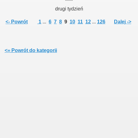
drugi tydzień
<- Powrót
1
...
6
7
8
9
10
11
12
...
126
Dalej ->
<= Powrót do kategorii