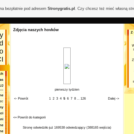
ona bezpłatnie pod adresem
Stronygratis.pl
. Czy chcesz też mieć własną st
Zdjęcia naszych hovków
Z 
y
d
W
o
I
Z
ch
as
UJ
A…
pierwszy tydzien
ne
<- Powrót
1
2
3
4
5
6
7
8
...
126
Dalej ->
ec
my
ci
<= Powrót do kategorii
ni
ne
Stronę odwiedziło już 169538 odwiedzający (388165 wejścia)
ne