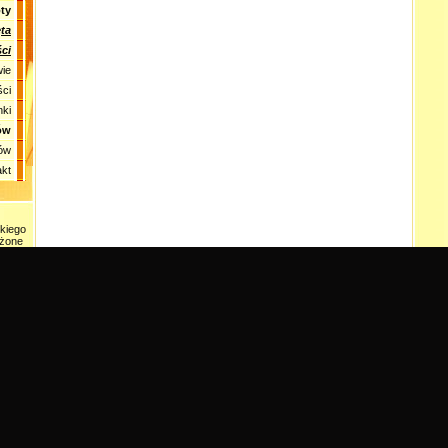
ty
ta
ci
ie
ści
nki
ów
tów
akt
kiego
eżone