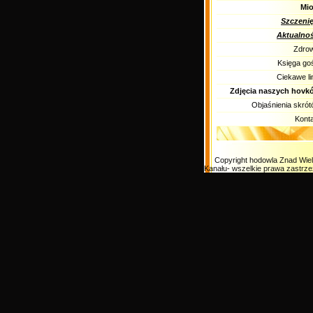
Mio
Szczenię
Aktualnoś
Zdrow
Księga go
Ciekawe li
Zdjęcia naszych hovk
Objaśnienia skró
Kont
Copyright hodowla Znad Wiel
Kanału- wszelkie prawa zastrz