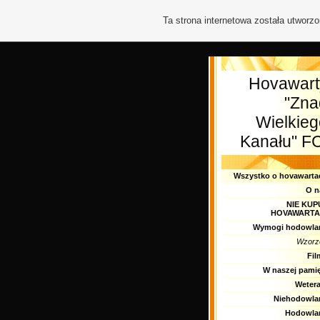
Ta strona internetowa została utworz
Hovawart
"Zna
Wielkieg
Kanału" FC
Wszystko o hovawarta
O n
NIE KUP
HOVAWART
Wymogi hodowla
Wzorz
Fil
W naszej pamię
Wetera
Niehodowla
Hodowla