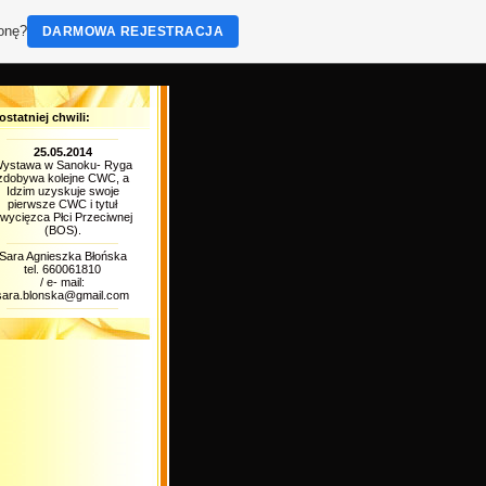
ronę?
DARMOWA REJESTRACJA
ostatniej chwili:
25.05.2014
ystawa w Sanoku- Ryga
zdobywa kolejne CWC, a
Idzim uzyskuje swoje
pierwsze CWC i tytuł
wycięzca Płci Przeciwnej
(BOS).
Sara Agnieszka Błońska
tel. 660061810
/ e- mail:
sara.blonska@gmail.com