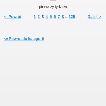
pierwszy tydzien
<- Powrót
1
2
3
4
5
6
7
8
...
126
Dalej ->
<= Powrót do kategorii